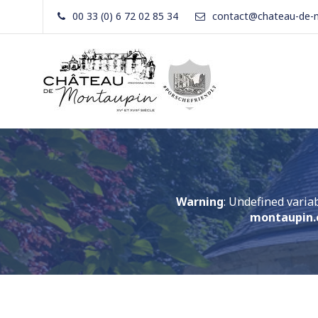
Skip
00 33 (0) 6 72 02 85 34
contact@chateau-de-
to
content
Château De
Votre
Montaupin
séjour
tout
confort
Warning
: Undefined variab
montaupin.