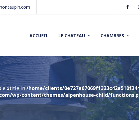
Face
montaupin.com
ACCUEIL
LE CHATEAU
CHAMBRES
le $title in
/home/clients/0e727a67069f1333c42a510f344
com/wp-content/themes/alpenhouse-child/functions.