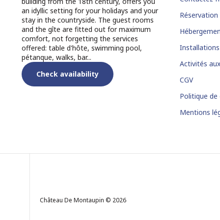
building from the 18th century, offers you
an idyllic setting for your holidays and your
Réservation 
stay in the countryside. The guest rooms
and the gîte are fitted out for maximum
Hébergemen
comfort, not forgetting the services
Installations
offered: table d'hôte, swimming pool,
pétanque, walks, bar...
Activités au
Check availability
CGV
Politique de 
Mentions lé
Château De Montaupin © 2026