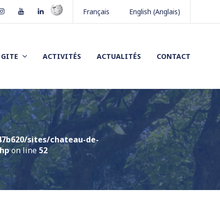
book
Instagram
Youtube
LinkedIn
Français
English
(
Anglais
)
GITE
ACTIVITÉS
ACTUALITÉS
CONTACT
7b620/sites/chateau-de-
php
on line
52