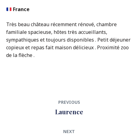
France
Très beau château récemment rénové, chambre
familiale spacieuse, hôtes très accueillants,
sympathiques et toujours disponibles . Petit déjeuner
copieux et repas fait maison délicieux . Proximité zoo
de la flèche .
Navigation
Previous
PREVIOUS
de
post:
Laurence
l’article
Next
NEXT
post: